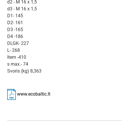
d2 - M 16 x 1,5
d3 - M 16 x 1,5
D1- 145
D2- 161
D3 -165
D4 -186
DLGK- 227
L- 268
Item -410
s max.- 74
Svoris (kg) 8,363
www.ecobaltic.lt