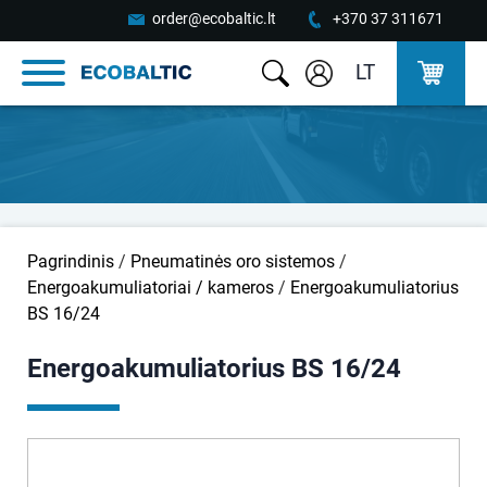
order@ecobaltic.lt
+370 37 311671
LT
Pagrindinis
/
Pneumatinės oro sistemos
/
Energoakumuliatoriai / kameros
/
Energoakumuliatorius
BS 16/24
Energoakumuliatorius BS 16/24