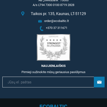
AB „Swedbank“ 73000
A/s LT94 7300 0100 8719 2828
Taikos pr. 135, Kaunas, LT-51129
order@ecobaltic.lt
+370 37 311671
NAUJIENLAIŠKIS
Pirmieji sužinokite mūsų geriausius pasiūlymus