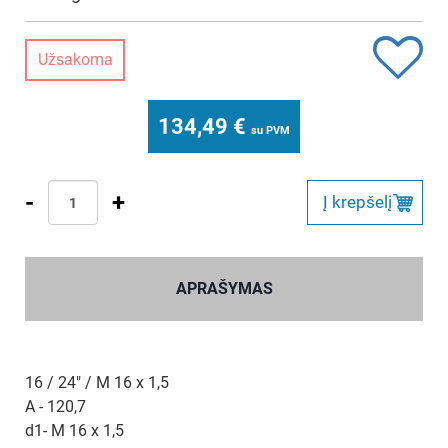
Užsakoma
134,49
€
su PVM
-
+
Į krepšelį
APRAŠYMAS
16 / 24" / M 16 x 1,5
A - 120,7
d1- M 16 x 1,5