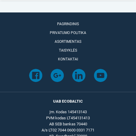
PAGRINDINIS
PRIVATUMO POLITIKA
ASORTIMENTAS
TAISYKLĖS
KONTAKTAI
UAB ECOBALTIC
Įm. Kodas 145413143
PVM kodas LT454131413
AB SEB bankas 70440
A/s LT02 7044 0600 0331 7171