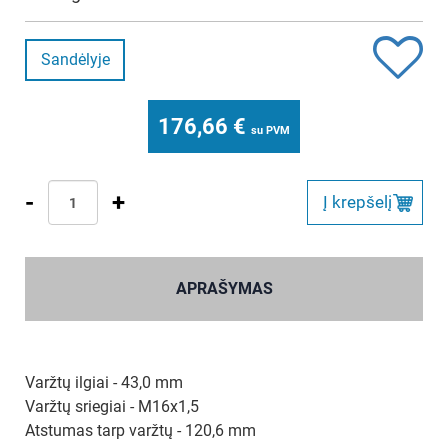
Sandėlyje
176,66
€
su PVM
-
+
Į krepšelį
APRAŠYMAS
Varžtų ilgiai - 43,0 mm
Varžtų sriegiai - M16x1,5
Atstumas tarp varžtų - 120,6 mm