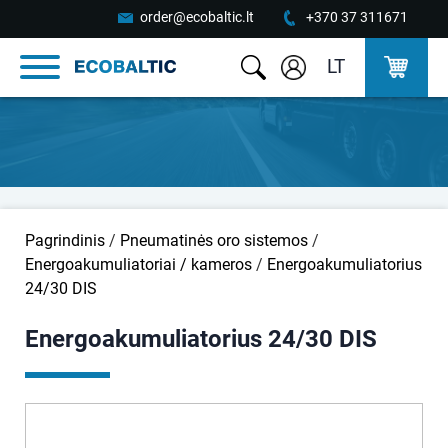
order@ecobaltic.lt
+370 37 311671
LT
Pagrindinis
/
Pneumatinės oro sistemos
/
Energoakumuliatoriai / kameros
/
Energoakumuliatorius
24/30 DIS
Energoakumuliatorius 24/30 DIS