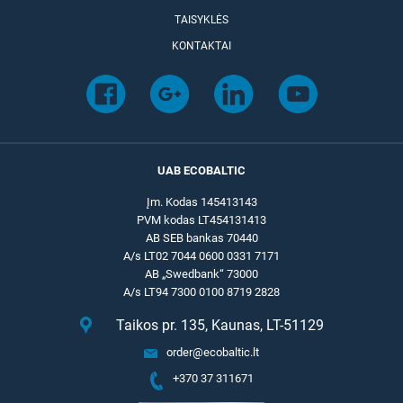
TAISYKLĖS
KONTAKTAI
UAB ECOBALTIC
Įm. Kodas 145413143
PVM kodas LT454131413
AB SEB bankas 70440
A/s LT02 7044 0600 0331 7171
AB „Swedbank“ 73000
A/s LT94 7300 0100 8719 2828
Taikos pr. 135, Kaunas, LT-51129
order@ecobaltic.lt
+370 37 311671