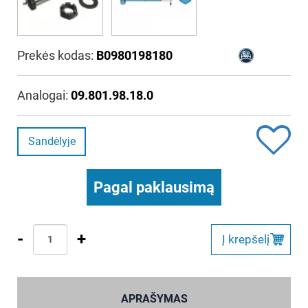
Prekės kodas:
B0980198180
Analogai:
09.801.98.18.0
Sandėlyje
Pagal paklausimą
-
+
Į krepšelį
APRAŠYMAS