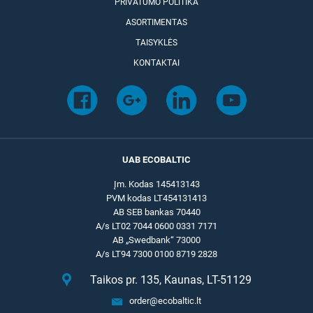
PRIVATUMO POLITIKA
ASORTIMENTAS
TAISYKLĖS
KONTAKTAI
UAB ECOBALTIC
Įm. Kodas 145413143
PVM kodas LT454131413
AB SEB bankas 70440
A/s LT02 7044 0600 0331 7171
AB „Swedbank“ 73000
A/s LT94 7300 0100 8719 2828
Taikos pr. 135, Kaunas, LT-51129
order@ecobaltic.lt