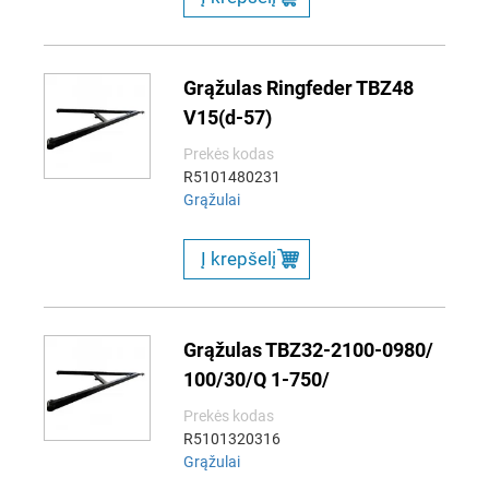
Grąžulas Ringfeder TBZ48
V15(d-57)
Prekės kodas
R5101480231
Grąžulai
Į krepšelį
Grąžulas TBZ32-2100-0980/
100/30/Q 1-750/
Prekės kodas
R5101320316
Grąžulai