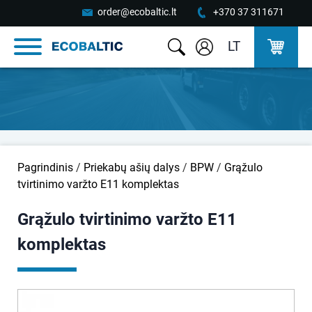
order@ecobaltic.lt
+370 37 311671
LT
Pagrindinis
/
Priekabų ašių dalys
/
BPW
/
Grąžulo
tvirtinimo varžto E11 komplektas
Grąžulo tvirtinimo varžto E11
komplektas