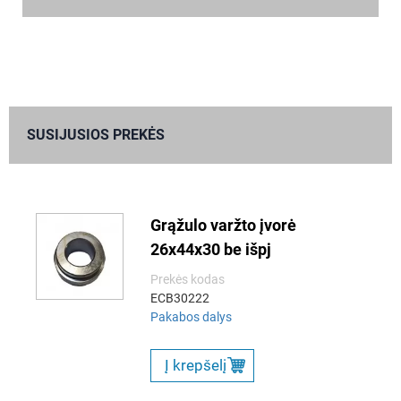
SUSIJUSIOS PREKĖS
Grąžulo varžto įvorė
26x44x30 be išpj
Prekės kodas
ECB30222
Pakabos dalys
Į krepšelį