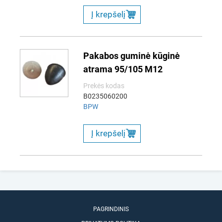
Į krepšelį
Pakabos guminė kūginė
atrama 95/105 M12
Prekės kodas
B0235060200
BPW
Į krepšelį
PAGRINDINIS