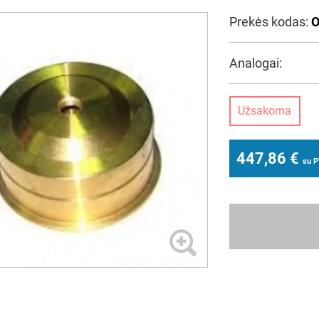
Prekės kodas:
O
Analogai:
Užsakoma
447,86
€
su 