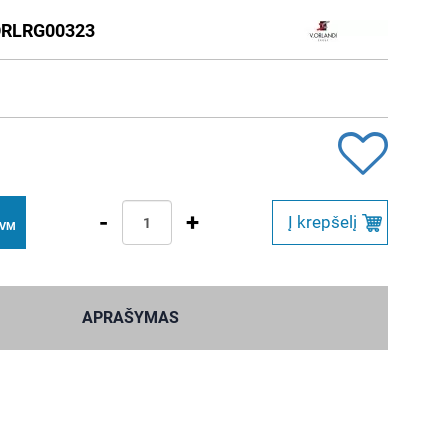
RLRG00323
-
+
Į krepšelį
PVM
APRAŠYMAS