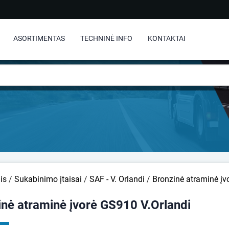
ASORTIMENTAS
TECHNINĖ INFO
KONTAKTAI
is
/
Sukabinimo įtaisai
/
SAF - V. Orlandi
/
Bronzinė atraminė įv
inė atraminė įvorė GS910 V.Orlandi