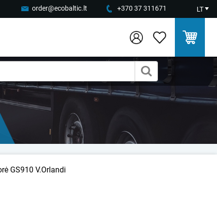
order@ecobaltic.lt
+370 37 311671
LT
orė GS910 V.Orlandi