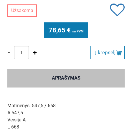
Užsakoma
78,65
€
su PVM
-
+
Į krepšelį
APRAŠYMAS
Matmenys: 547,5 / 668
A 547,5
Versija A
L 668