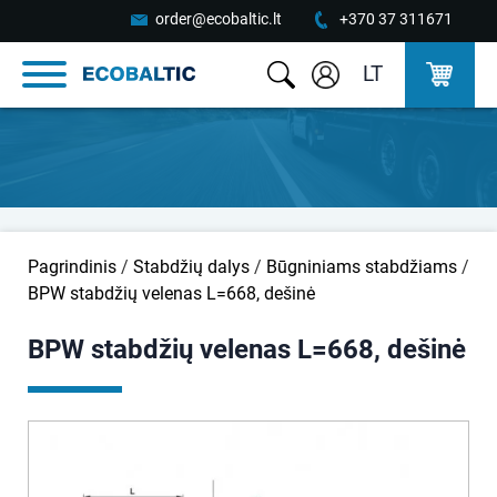
order@ecobaltic.lt
+370 37 311671
LT
Pagrindinis
/
Stabdžių dalys
/
Būgniniams stabdžiams
/
BPW stabdžių velenas L=668, dešinė
BPW stabdžių velenas L=668, dešinė