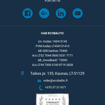
KONTAKTAI
UAB ECOBALTIC
Įm. Kodas 145413143
PVM kodas LT454131413
AB SEB bankas 70440
A/s LT02 7044 0600 0331 7171
AB „Swedbank“ 73000
A/s LT94 7300 0100 8719 2828
Taikos pr. 135, Kaunas, LT-51129
order@ecobaltic.lt
+370 37 311671