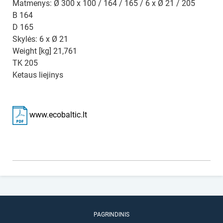
Matmenys: Ø 300 x 100 / 164 / 165 / 6 x Ø 21 / 205
B 164
D 165
Skylės: 6 x Ø 21
Weight [kg] 21,761
TK 205
Ketaus liejinys
www.ecobaltic.lt
PAGRINDINIS