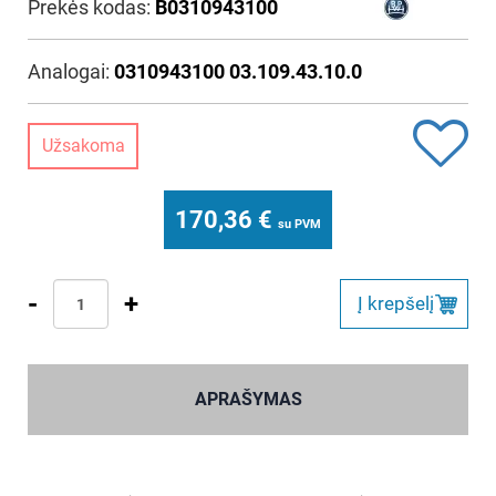
Prekės kodas:
B0310943100
Analogai:
0310943100 03.109.43.10.0
Užsakoma
170,36
€
su PVM
-
+
Į krepšelį
APRAŠYMAS