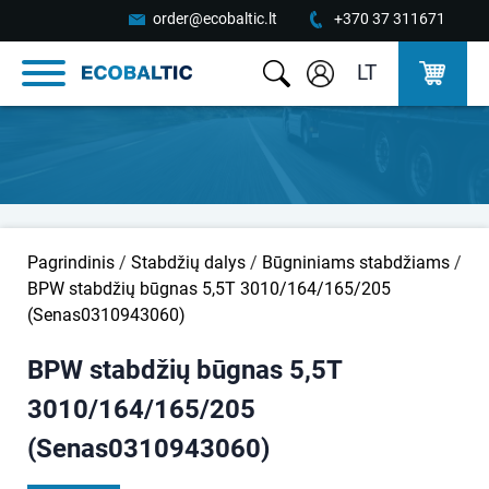
order@ecobaltic.lt
+370 37 311671
LT
Pagrindinis
/
Stabdžių dalys
/
Būgniniams stabdžiams
/
BPW stabdžių būgnas 5,5T 3010/164/165/205
(Senas0310943060)
BPW stabdžių būgnas 5,5T
3010/164/165/205
(Senas0310943060)