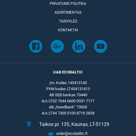
PRIVATUMO POLITIKA
ASORTIMENTAS
TAISYKLĖS
KONTAKTAI
UAB ECOBALTIC
Įm. Kodas 145413143
PVM kodas LT454131413
AB SEB bankas 70440
A/s LT02 7044 0600 0331 7171
AB „Swedbank“ 73000
A/s LT94 7300 0100 8719 2828
Taikos pr. 135, Kaunas, LT-51129
order@ecobaltic.lt