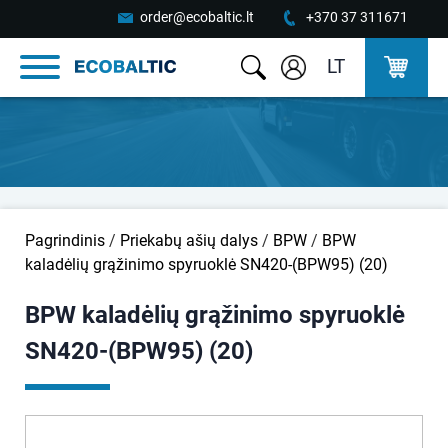
order@ecobaltic.lt
+370 37 311671
LT
Pagrindinis
/
Priekabų ašių dalys
/
BPW
/
BPW
kaladėlių grąžinimo spyruoklė SN420-(BPW95) (20)
BPW kaladėlių grąžinimo spyruoklė
SN420-(BPW95) (20)