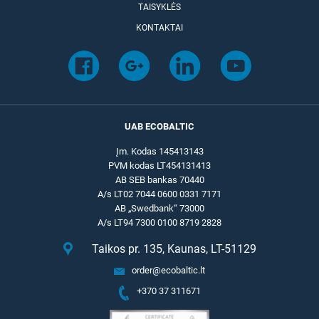
TAISYKLĖS
KONTAKTAI
UAB ECOBALTIC
Įm. Kodas 145413143
PVM kodas LT454131413
AB SEB bankas 70440
A/s LT02 7044 0600 0331 7171
AB „Swedbank“ 73000
A/s LT94 7300 0100 8719 2828
Taikos pr. 135, Kaunas, LT-51129
order@ecobaltic.lt
+370 37 311671