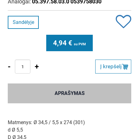
Analogai:
05.397.58.03.0 0539758030
Sandėlyje
4,94
€
su PVM
-
+
Į krepšelį
APRAŠYMAS
Matmenys: Ø 34,5 / 5,5 x 274 (301)
d Ø 5,5
D Ø 34,5