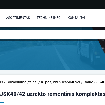
ASORTIMENTAS
TECHNINĖ INFO
KONTAKTAI
is
/
Sukabinimo įtaisai
/
Kilpos, kiti sukabintuvai
/
Balno JSK40
 JSK40/42 užrakto remontinis komplekta