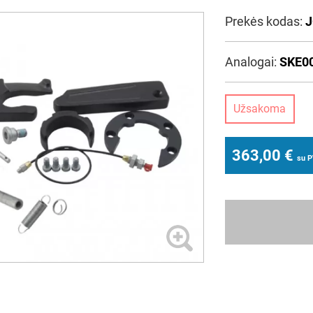
Prekės kodas:
J
Analogai:
SKE0
Užsakoma
363,00
€
su 