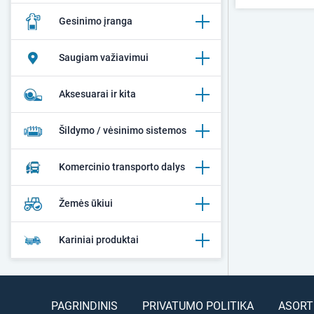
Gesinimo įranga
Saugiam važiavimui
Aksesuarai ir kita
Šildymo / vėsinimo sistemos
Komercinio transporto dalys
Žemės ūkiui
Kariniai produktai
PAGRINDINIS
PRIVATUMO POLITIKA
ASORT