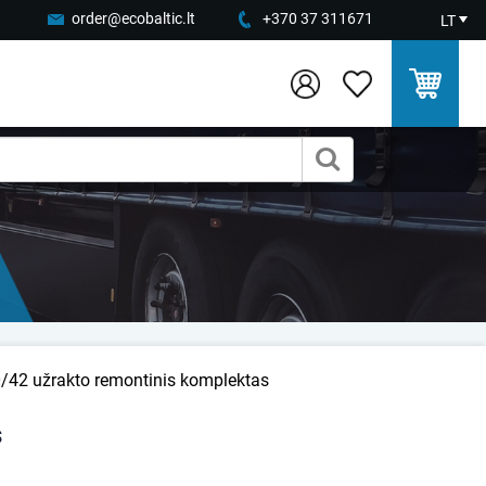
order@ecobaltic.lt
+370 37 311671
LT
/42 užrakto remontinis komplektas
s