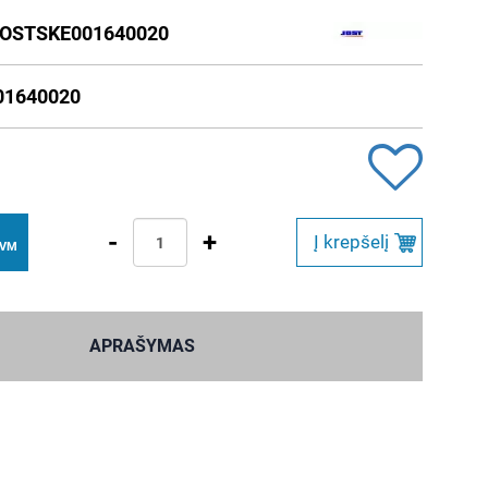
OSTSKE001640020
01640020
-
+
Į krepšelį
PVM
APRAŠYMAS