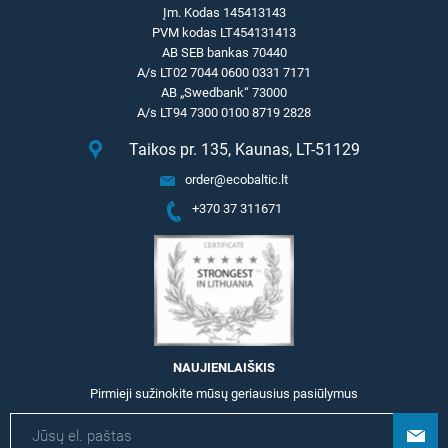
Įm. Kodas 145413143
PVM kodas LT454131413
AB SEB bankas 70440
A/s LT02 7044 0600 0331 7171
AB „Swedbank“ 73000
A/s LT94 7300 0100 8719 2828
Taikos pr. 135, Kaunas, LT-51129
order@ecobaltic.lt
+370 37 311671
NAUJIENLAIŠKIS
Pirmieji sužinokite mūsų geriausius pasiūlymus