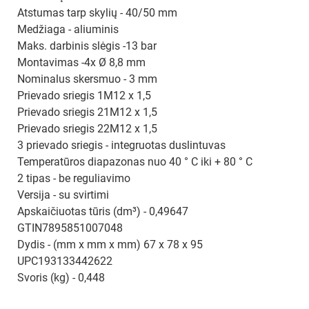
Atstumas tarp skylių - 40/50 mm
Medžiaga - aliuminis
Maks. darbinis slėgis -13 bar
Montavimas -4x Ø 8,8 mm
Nominalus skersmuo - 3 mm
Prievado sriegis 1M12 x 1,5
Prievado sriegis 21M12 x 1,5
Prievado sriegis 22M12 x 1,5
3 prievado sriegis - integruotas duslintuvas
Temperatūros diapazonas nuo 40 ° C iki + 80 ° C
2 tipas - be reguliavimo
Versija - su svirtimi
Apskaičiuotas tūris (dm³) - 0,49647
GTIN7895851007048
Dydis - (mm x mm x mm) 67 x 78 x 95
UPC193133442622
Svoris (kg) - 0,448