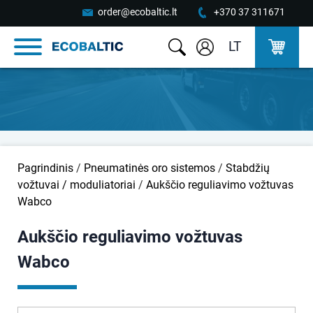
order@ecobaltic.lt
+370 37 311671
LT
Pagrindinis
/
Pneumatinės oro sistemos
/
Stabdžių
vožtuvai / moduliatoriai
/
Aukščio reguliavimo vožtuvas
Wabco
Aukščio reguliavimo vožtuvas
Wabco