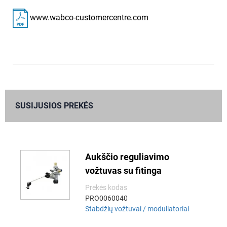
www.wabco-customercentre.com
SUSIJUSIOS PREKĖS
Aukščio reguliavimo
vožtuvas su fitinga
Prekės kodas
PRO0060040
Stabdžių vožtuvai / moduliatoriai