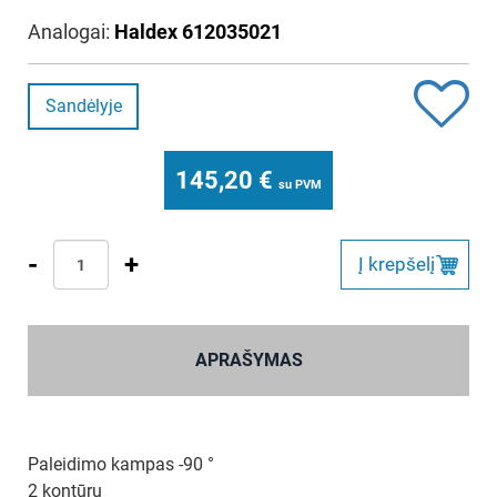
Analogai:
Haldex 612035021
Sandėlyje
145,20
€
su PVM
-
+
Į krepšelį
APRAŠYMAS
Paleidimo kampas -90 °
2 kontūrų