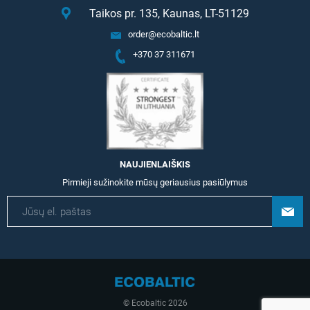
Taikos pr. 135, Kaunas, LT-51129
order@ecobaltic.lt
+370 37 311671
NAUJIENLAIŠKIS
Pirmieji sužinokite mūsų geriausius pasiūlymus
© Ecobaltic 2026