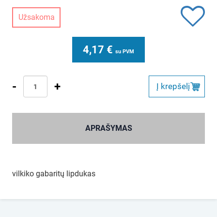
Užsakoma
4,17
€
su PVM
-
+
Į krepšelį
APRAŠYMAS
vilkiko gabaritų lipdukas