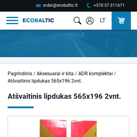
order@ecobaltic.lt
+370 37 311671
LT
Pagrindinis
/
Aksesuarai ir kita
/
ADR komplektai
/
Atšvaitinis lipdukas 565x196 2vnt.
Atšvaitinis lipdukas 565x196 2vnt.