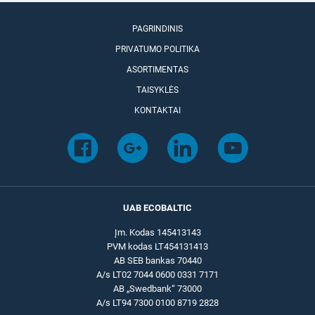
PAGRINDINIS
PRIVATUMO POLITIKA
ASORTIMENTAS
TAISYKLĖS
KONTAKTAI
UAB ECOBALTIC
Įm. Kodas 145413143
PVM kodas LT454131413
AB SEB bankas 70440
A/s LT02 7044 0600 0331 7171
AB „Swedbank“ 73000
A/s LT94 7300 0100 8719 2828