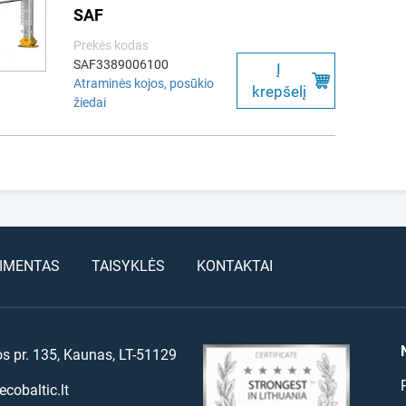
SAF
Prekės kodas
SAF3389006100
Į
Atraminės kojos, posūkio
krepšelį
žiedai
IMENTAS
TAISYKLĖS
KONTAKTAI
os pr. 135, Kaunas, LT-51129
cobaltic.lt