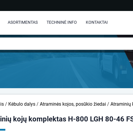
ASORTIMENTAS
TECHNINĖ INFO
KONTAKTAI
is
/
Kėbulo dalys
/
Atraminės kojos, posūkio žiedai
/
Atraminių
inių kojų komplektas H-800 LGH 80-46 F