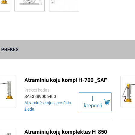
 PREKĖS
Atraminiu koju kompl H-700 _SAF
Prekės kodas
SAF3389006400
Į
Atraminės kojos, posūkio
krepšelį
žiedai
Atraminių kojų komplektas H-850