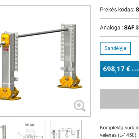
Prekės kodas:
S
Analogai:
SAF 
Sandėlyje
698,17
€
su 
Komplektą sudaro:
velenas (L-1450),