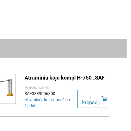
Atraminiu koju kompl H-750 _SAF
Prekės kodas
SAF3389006300
Į
Atraminės kojos, posūkio
krepšelį
žiedai