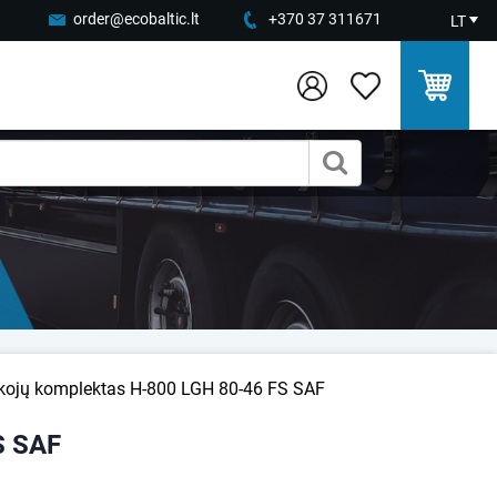
order@ecobaltic.lt
+370 37 311671
LT
 kojų komplektas H-800 LGH 80-46 FS SAF
S SAF