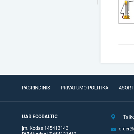
PAGRINDINIS
PRIVATUMO POLITIKA
ASORT
UAB ECOBALTIC
Taik
Įm. Kodas 145413143
order@e