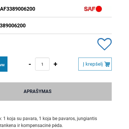
AF3389006200
3389006200
-
+
Į krepšelį
PVM
APRAŠYMAS
 1 koja su pavara, 1 koja be pavaros, jungiantis
 rankena ir kompensacinė pėda.