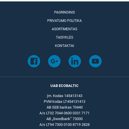
PAGRINDINIS
PRIVATUMO POLITIKA
ASORTIMENTAS
TAISYKLĖS
KONTAKTAI
UAB ECOBALTIC
Įm. Kodas 145413143
PVM kodas LT454131413
AB SEB bankas 70440
A/s LT02 7044 0600 0331 7171
AB „Swedbank“ 73000
A/s LT94 7300 0100 8719 2828