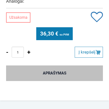
Analogai:
Užsakoma
36,30
€
su PVM
-
+
Į krepšelį
APRAŠYMAS