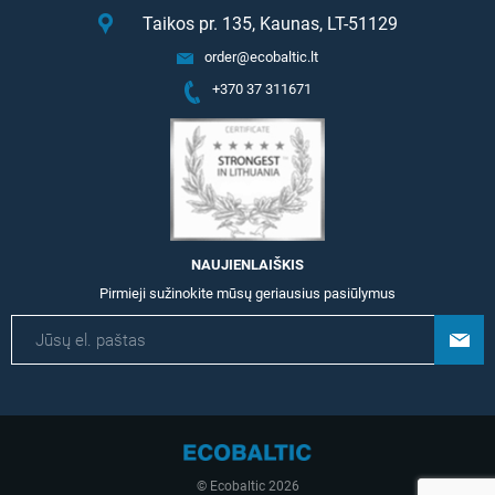
Taikos pr. 135, Kaunas, LT-51129
order@ecobaltic.lt
+370 37 311671
NAUJIENLAIŠKIS
Pirmieji sužinokite mūsų geriausius pasiūlymus
© Ecobaltic 2026