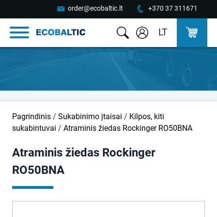
order@ecobaltic.lt
+370 37 311671
LT
Pagrindinis
/
Sukabinimo įtaisai
/
Kilpos, kiti
sukabintuvai
/
Atraminis žiedas Rockinger RO50BNA
Atraminis žiedas Rockinger
RO50BNA