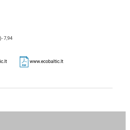
)- 7,94
c.lt
www.ecobaltic.lt