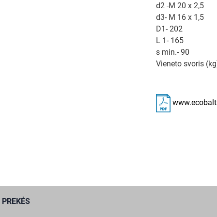
d2 -M 20 x 2,5
d3- M 16 x 1,5
D1- 202
L 1- 165
s min.- 90
Vieneto svoris (kg
www.ecobalti
 PREKĖS