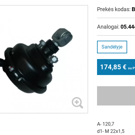
Prekės kodas:
B
Analogai:
05.44
Sandėlyje
174,85
€
su 
A- 120,7
d1- M 22x1,5