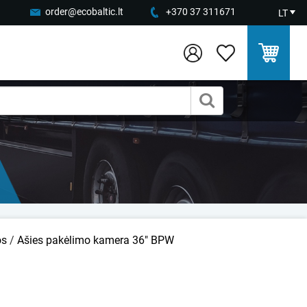
order@ecobaltic.lt
+370 37 311671
LT
os
/
Ašies pakėlimo kamera 36" BPW