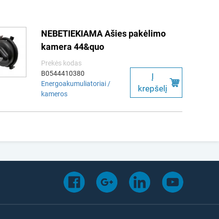
NEBETIEKIAMA Ašies pakėlimo
kamera 44&quo
Prekės kodas
B0544410380
Į
Energoakumuliatoriai /
krepšelį
kameros