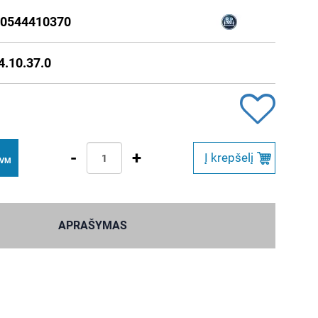
0544410370
4.10.37.0
-
+
Į krepšelį
PVM
APRAŠYMAS