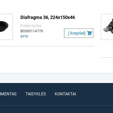
Diafragma 36, 224x150x46
Prekės kodas
B0300114770
Į krepšelį
BPW
IMENTAS
TAISYKLĖS
KONTAKTAI