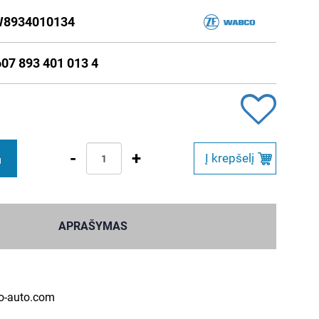
8934010134
607 893 401 013 4
-
+
Į krepšelį
M
APRAŠYMAS
o-auto.com