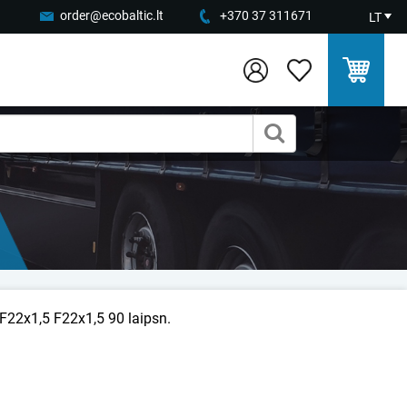
order@ecobaltic.lt
+370 37 311671
LT
F22x1,5 F22x1,5 90 laipsn.