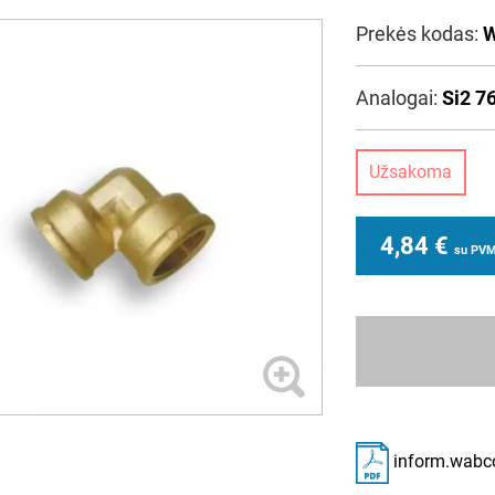
Prekės kodas:
W
Analogai:
Si2 7
Užsakoma
4,84
€
su PV
inform.wabc