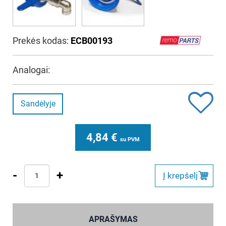
Prekės kodas:
ECB00193
Analogai:
Sandėlyje
4,84
€
su PVM
-
+
Į krepšelį
APRAŠYMAS