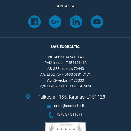
KONTAKTAI
UAB ECOBALTIC
Įm. Kodas 145413143
PVM kodas LT454131413
AB SEB bankas 70440
A/s LT02 7044 0600 0331 7171
AB „Swedbank“ 73000
A/s LT94 7300 0100 8719 2828
Taikos pr. 135, Kaunas, LT-51129
order@ecobaltic.lt
+370 37 311671