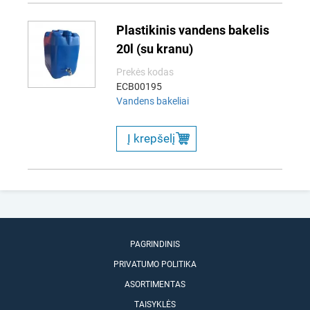
Plastikinis vandens bakelis
20l (su kranu)
Prekės kodas
ECB00195
Vandens bakeliai
Į krepšelį
PAGRINDINIS
PRIVATUMO POLITIKA
ASORTIMENTAS
TAISYKLĖS