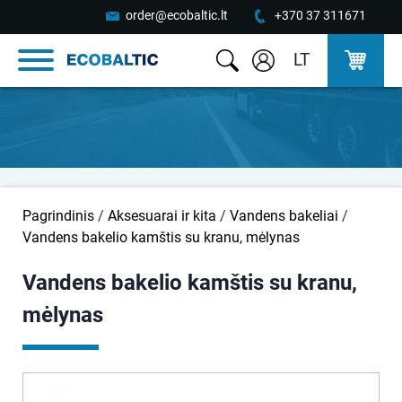
order@ecobaltic.lt
+370 37 311671
LT
Pagrindinis
/
Aksesuarai ir kita
/
Vandens bakeliai
/
Vandens bakelio kamštis su kranu, mėlynas
Vandens bakelio kamštis su kranu,
mėlynas