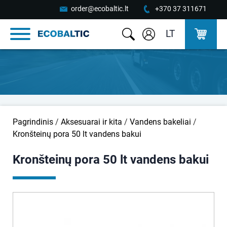
order@ecobaltic.lt
+370 37 311671
LT
Pagrindinis
/
Aksesuarai ir kita
/
Vandens bakeliai
/
Kronšteinų pora 50 lt vandens bakui
Kronšteinų pora 50 lt vandens bakui