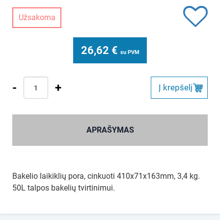
Užsakoma
26,62
€
su PVM
-
+
Į krepšelį
APRAŠYMAS
Bakelio laikiklių pora, cinkuoti 410x71x163mm, 3,4 kg.
50L talpos bakelių tvirtinimui.