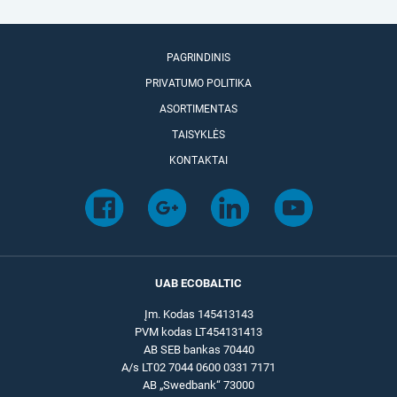
PAGRINDINIS
PRIVATUMO POLITIKA
ASORTIMENTAS
TAISYKLĖS
KONTAKTAI
UAB ECOBALTIC
Įm. Kodas 145413143
PVM kodas LT454131413
AB SEB bankas 70440
A/s LT02 7044 0600 0331 7171
AB „Swedbank“ 73000