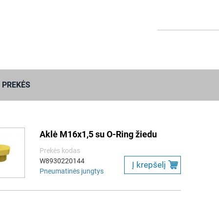
 PREKĖS
Aklė M16x1,5 su O-Ring žiedu
Prekės kodas
W8930220144
Į krepšelį
Pneumatinės jungtys