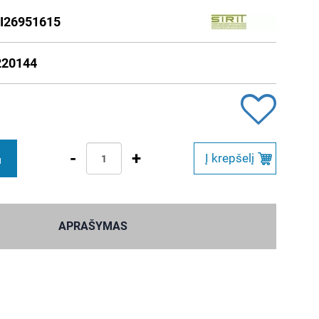
I26951615
220144
-
+
Į krepšelį
M
APRAŠYMAS