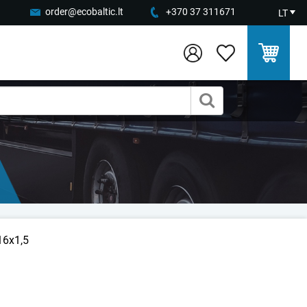
order@ecobaltic.lt
+370 37 311671
LT
16x1,5