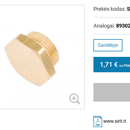
Prekės kodas:
S
Analogai:
8930
Sandėlyje
1,71
€
su PV
www.sirit.it