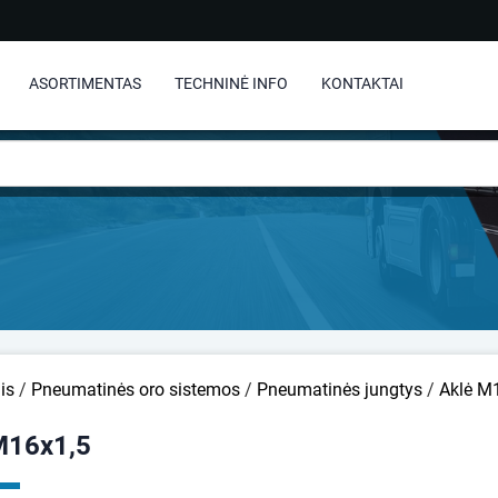
ASORTIMENTAS
TECHNINĖ INFO
KONTAKTAI
is
/
Pneumatinės oro sistemos
/
Pneumatinės jungtys
/
Aklė M
M16x1,5